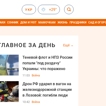
+29°
УКР
АКИ
СОННИК
ДОМ И УЮТ
МАМОЧКАМ
ЖИЗНЬ
ПРАЗДНИКИ
САД И ОГОР
ГЛАВНОЕ ЗА ДЕНЬ
Ещё
Теневой флот и НПЗ России
попали "под раздачу"
Украины: что поражено
11:03
Война
Дрон РФ ударил в вагон на
железнодорожной станции
в Лозовой: погибли люди
10:42
Война