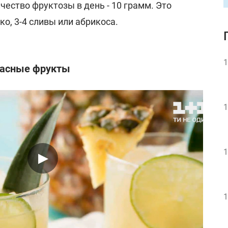
ество фруктозы в день - 10 грамм. Это
о, 3-4 сливы или абрикоса.
1
пасные фрукты
1
1
1