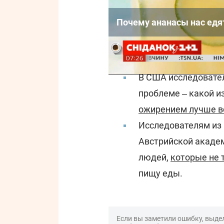
Почему ананасы нас едят
Напомним, ранее с
В США исследовател
проблеме ‒ какой и
ожирением лучше в
Исследователям из 
Австрийской академ
людей,
которые не 
пищу еды.
Если вы заметили ошибку, выдел