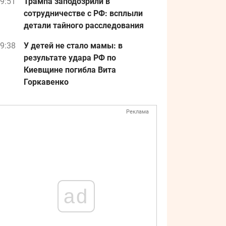
9:51
Трампа заподозрили в
сотрудничестве с РФ: всплыли
детали тайного расследования
9:38
У детей не стало мамы: в
результате удара РФ по
Киевщине погибла Вита
Горкавенко
Реклама
ad