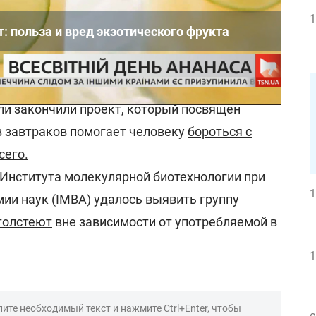
1
: польза и вред экзотического фрукта
ообщалось:
и закончили проект, который посвящен
з завтраков помогает человеку
бороться с
сего.
Института молекулярной биотехнологии при
1
ии наук (IMBA) удалось выявить группу
толстеют
вне зависимости от употребляемой в
1
ите необходимый текст и нажмите Ctrl+Enter, чтобы