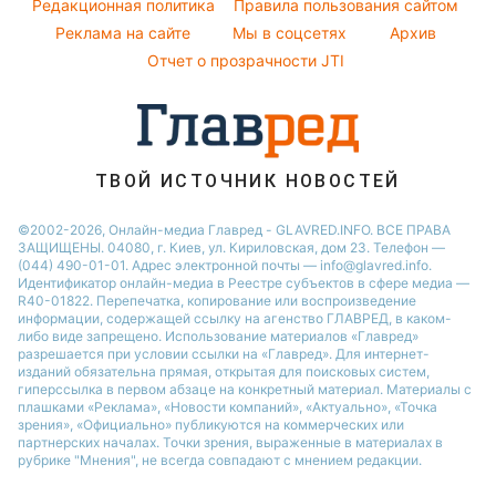
Погода на завтра
Редакционная политика
Правила пользования сайтом
Максим Галкин
Реклама на сайте
Мы в соцсетях
Архив
Пылевая буря
Настя Каменских
Отчет о прозрачности JTI
ТВОЙ ИСТОЧНИК НОВОСТЕЙ
©2002-2026, Онлайн-медиа Главред - GLAVRED.INFO. ВСЕ ПРАВА
ЗАЩИЩЕНЫ. 04080, г. Киев, ул. Кириловская, дом 23. Телефон —
(044) 490-01-01. Адрес электронной почты — info@glavred.info.
Идентификатор онлайн-медиа в Реестре cубъектов в сфере медиа —
R40-01822.
Перепечатка, копирование или воспроизведение
информации, содержащей ссылку на агенство ГЛАВРЕД, в каком-
либо виде запрещено. Использование материалов «Главред»
разрешается при условии ссылки на «Главред». Для интернет-
изданий обязательна прямая, открытая для поисковых систем,
гиперссылка в первом абзаце на конкретный материал. Материалы с
плашками «Реклама», «Новости компаний», «Актуально», «Точка
зрения», «Официально» публикуются на коммерческих или
партнерских началах. Точки зрения, выраженные в материалах в
рубрике "Мнения", не всегда совпадают с мнением редакции.