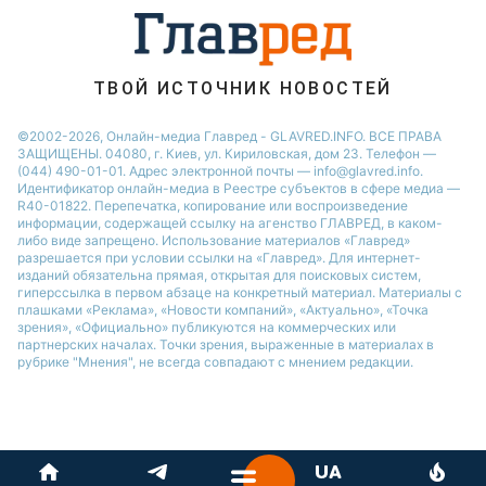
ТВОЙ ИСТОЧНИК НОВОСТЕЙ
©2002-2026, Онлайн-медиа Главред - GLAVRED.INFO. ВСЕ ПРАВА
ЗАЩИЩЕНЫ. 04080, г. Киев, ул. Кириловская, дом 23. Телефон —
(044) 490-01-01. Адрес электронной почты — info@glavred.info.
Идентификатор онлайн-медиа в Реестре cубъектов в сфере медиа —
R40-01822.
Перепечатка, копирование или воспроизведение
информации, содержащей ссылку на агенство ГЛАВРЕД, в каком-
либо виде запрещено. Использование материалов «Главред»
разрешается при условии ссылки на «Главред». Для интернет-
изданий обязательна прямая, открытая для поисковых систем,
гиперссылка в первом абзаце на конкретный материал. Материалы с
плашками «Реклама», «Новости компаний», «Актуально», «Точка
зрения», «Официально» публикуются на коммерческих или
партнерских началах. Точки зрения, выраженные в материалах в
рубрике "Мнения", не всегда совпадают с мнением редакции.