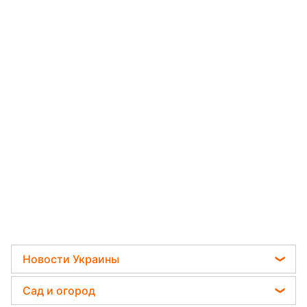
Новости Украины
Телеграм новости Украины
Сад и огород