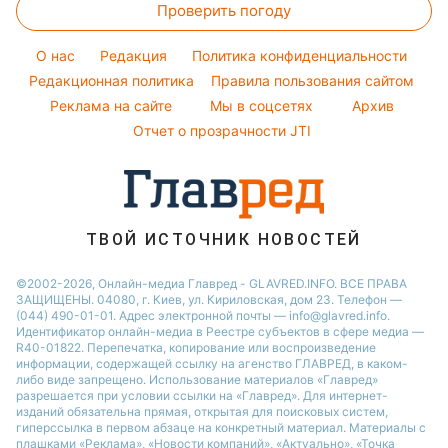
Простые блюда
Новости Днепра
Проверить погоду
Тесты по картинке
Окрашивание волос
Настя Каменских
Легкие десерты
Новости Тернополя
Оптические иллюзии
Красивый маникюр
Виталий Козловский
O нас
Редакция
Политика конфиденциальности
Напитки
Новости Житомира
Народные приметы
Редакционная политика
Правила пользования сайтом
Потап
Праздничное меню
Новости Одессы
Реклама на сайте
Мы в соцсетях
Архив
Все о шоу-бизнесе
София Ротару
Новости Харькова
Отчет о прозрачности JTI
Новости Полтавы
ТВОЙ ИСТОЧНИК НОВОСТЕЙ
©2002-2026, Онлайн-медиа Главред - GLAVRED.INFO. ВСЕ ПРАВА
ЗАЩИЩЕНЫ. 04080, г. Киев, ул. Кириловская, дом 23. Телефон —
(044) 490-01-01. Адрес электронной почты — info@glavred.info.
Идентификатор онлайн-медиа в Реестре cубъектов в сфере медиа —
R40-01822.
Перепечатка, копирование или воспроизведение
информации, содержащей ссылку на агенство ГЛАВРЕД, в каком-
либо виде запрещено. Использование материалов «Главред»
разрешается при условии ссылки на «Главред». Для интернет-
изданий обязательна прямая, открытая для поисковых систем,
гиперссылка в первом абзаце на конкретный материал. Материалы с
плашками «Реклама», «Новости компаний», «Актуально», «Точка