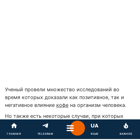
Ученый провели множество исследований во
время которых доказали как позитивное, так и
негативное влияние
кофе
на организм человека.
Но также есть некоторые случаи, при которых
лучше наотрез отказаться от бодрящего напитка.
В первую очередь, от кофе нужно отказаться во
ГЛАВНАЯ
TELEGRAM
ЯЗЫК
ВАЖНОЕ