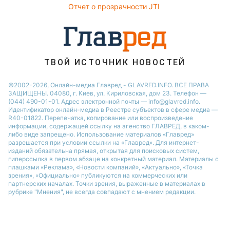
Настя Каменских
Отчет о прозрачности JTI
ТВОЙ ИСТОЧНИК НОВОСТЕЙ
©2002-2026, Онлайн-медиа Главред - GLAVRED.INFO. ВСЕ ПРАВА
ЗАЩИЩЕНЫ. 04080, г. Киев, ул. Кириловская, дом 23. Телефон —
(044) 490-01-01. Адрес электронной почты — info@glavred.info.
Идентификатор онлайн-медиа в Реестре cубъектов в сфере медиа —
R40-01822.
Перепечатка, копирование или воспроизведение
информации, содержащей ссылку на агенство ГЛАВРЕД, в каком-
либо виде запрещено. Использование материалов «Главред»
разрешается при условии ссылки на «Главред». Для интернет-
изданий обязательна прямая, открытая для поисковых систем,
гиперссылка в первом абзаце на конкретный материал. Материалы с
плашками «Реклама», «Новости компаний», «Актуально», «Точка
зрения», «Официально» публикуются на коммерческих или
партнерских началах. Точки зрения, выраженные в материалах в
рубрике "Мнения", не всегда совпадают с мнением редакции.