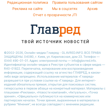
Погода на завтра
Редакционная политика
Правила пользования сайтом
Кейт Миддлтон
Реклама на сайте
Мы в соцсетях
Архив
Пылевая буря
Алла Пугачева
Отчет о прозрачности JTI
ТВОЙ ИСТОЧНИК НОВОСТЕЙ
©2002-2026, Онлайн-медиа Главред - GLAVRED.INFO. ВСЕ ПРАВА
ЗАЩИЩЕНЫ. 04080, г. Киев, ул. Кириловская, дом 23. Телефон —
(044) 490-01-01. Адрес электронной почты — info@glavred.info.
Идентификатор онлайн-медиа в Реестре cубъектов в сфере медиа —
R40-01822.
Перепечатка, копирование или воспроизведение
информации, содержащей ссылку на агенство ГЛАВРЕД, в каком-
либо виде запрещено. Использование материалов «Главред»
разрешается при условии ссылки на «Главред». Для интернет-
изданий обязательна прямая, открытая для поисковых систем,
гиперссылка в первом абзаце на конкретный материал. Материалы с
плашками «Реклама», «Новости компаний», «Актуально», «Точка
зрения», «Официально» публикуются на коммерческих или
партнерских началах. Точки зрения, выраженные в материалах в
рубрике "Мнения", не всегда совпадают с мнением редакции.