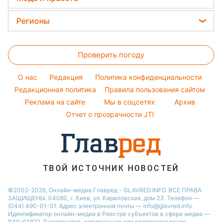
Тарифы
Алла Пугачева
Магнитные бури
Комнатные растения
Женские стрижки
Курс валют
Регионы
Максим Галкин
Погода на сегодня
Окрашивание волос
Настя Каменских
Новости Харькова
Погода на завтра
Красивый маникюр
Проверить погоду
Новости Полтавы
Пылевая буря
Модные ошибки
Новости Сум
O нас
Редакция
Политика конфиденциальности
Новости моды
Новости Львова
Редакционная политика
Правила пользования сайтом
Советы от Андре Тана
Реклама на сайте
Мы в соцсетях
Архив
Новости Черкассы
Отчет о прозрачности JTI
Новости Днепра
Новости Ровно
Новости Тернополя
Новости Запорожья
ТВОЙ ИСТОЧНИК НОВОСТЕЙ
Новости Житомира
©2002-2026, Онлайн-медиа Главред - GLAVRED.INFO. ВСЕ ПРАВА
ЗАЩИЩЕНЫ. 04080, г. Киев, ул. Кириловская, дом 23. Телефон —
Новости Одессы
(044) 490-01-01. Адрес электронной почты — info@glavred.info.
Идентификатор онлайн-медиа в Реестре cубъектов в сфере медиа —
R40-01822.
Перепечатка, копирование или воспроизведение