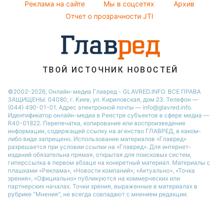
Филипп Киркоров
Реклама на сайте
Мы в соцсетях
Архив
Елена Зеленская
Отчет о прозрачности JTI
Ани Лорак
ТВОЙ ИСТОЧНИК НОВОСТЕЙ
©2002-2026, Онлайн-медиа Главред - GLAVRED.INFO. ВСЕ ПРАВА
ЗАЩИЩЕНЫ. 04080, г. Киев, ул. Кириловская, дом 23. Телефон —
(044) 490-01-01. Адрес электронной почты — info@glavred.info.
Идентификатор онлайн-медиа в Реестре cубъектов в сфере медиа —
R40-01822.
Перепечатка, копирование или воспроизведение
информации, содержащей ссылку на агенство ГЛАВРЕД, в каком-
либо виде запрещено. Использование материалов «Главред»
разрешается при условии ссылки на «Главред». Для интернет-
изданий обязательна прямая, открытая для поисковых систем,
гиперссылка в первом абзаце на конкретный материал. Материалы с
плашками «Реклама», «Новости компаний», «Актуально», «Точка
зрения», «Официально» публикуются на коммерческих или
партнерских началах. Точки зрения, выраженные в материалах в
рубрике "Мнения", не всегда совпадают с мнением редакции.