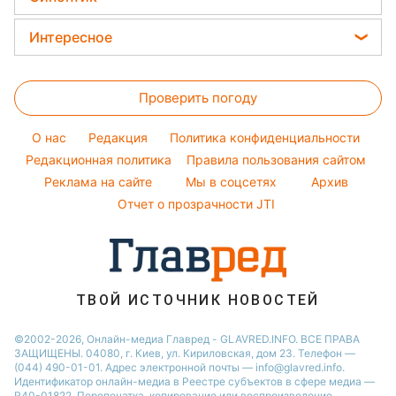
Простые блюда
Алла Пугачева
Новости Полтавы
Уборка
Прогноз погоды
Легкие десерты
Интересное
Максим Галкин
Новости Львова
Магнитные бури
Напитки
Настя Каменских
Головоломки
Новости Сум
Погода на сегодня
Праздничное меню
Виталий Козловский
Проверить погоду
Тесты по картинке
Новости Днепра
Погода на завтра
Потап
Оптические иллюзии
Новости Черкассы
O нас
Редакция
Политика конфиденциальности
Пылевая буря
София Ротару
Народные приметы
Редакционная политика
Новости Тернополя
Правила пользования сайтом
Реклама на сайте
Мы в соцсетях
Архив
Все о шоу-бизнесе
Новости Ровно
Отчет о прозрачности JTI
Новости Житомира
Новости Запорожья
Новости Одессы
ТВОЙ ИСТОЧНИК НОВОСТЕЙ
©2002-2026, Онлайн-медиа Главред - GLAVRED.INFO. ВСЕ ПРАВА
ЗАЩИЩЕНЫ. 04080, г. Киев, ул. Кириловская, дом 23. Телефон —
(044) 490-01-01. Адрес электронной почты — info@glavred.info.
Идентификатор онлайн-медиа в Реестре cубъектов в сфере медиа —
R40-01822.
Перепечатка, копирование или воспроизведение