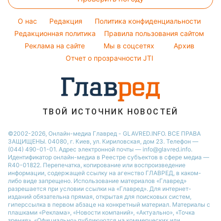
Денежная помощь
Новости моды
Новости Харькова
Уборка
Филипп Киркоров
Тарифы
Советы от Андре Тана
O нас
Редакция
Политика конфиденциальности
Авто
Елена Зеленская
Курс валют
Редакционная политика
Правила пользования сайтом
Ани Лорак
Реклама на сайте
Мы в соцсетях
Архив
Кейт Миддлтон
Отчет о прозрачности JTI
Алла Пугачева
ТВОЙ ИСТОЧНИК НОВОСТЕЙ
©2002-2026, Онлайн-медиа Главред - GLAVRED.INFO. ВСЕ ПРАВА
ЗАЩИЩЕНЫ. 04080, г. Киев, ул. Кириловская, дом 23. Телефон —
(044) 490-01-01. Адрес электронной почты — info@glavred.info.
Идентификатор онлайн-медиа в Реестре cубъектов в сфере медиа —
R40-01822.
Перепечатка, копирование или воспроизведение
информации, содержащей ссылку на агенство ГЛАВРЕД, в каком-
либо виде запрещено. Использование материалов «Главред»
разрешается при условии ссылки на «Главред». Для интернет-
изданий обязательна прямая, открытая для поисковых систем,
гиперссылка в первом абзаце на конкретный материал. Материалы с
плашками «Реклама», «Новости компаний», «Актуально», «Точка
зрения», «Официально» публикуются на коммерческих или