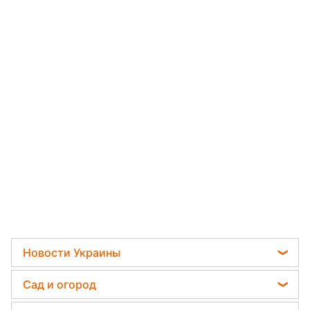
Новости Украины
Телеграм новости Украины
Сад и огород
Пенсии в Украине