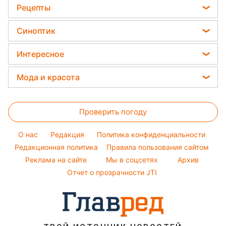
Филипп Киркоров
Все о сале
Рецепты
Гороскоп на неделю
Цены на продукты
Новости Днепра
Елена Зеленская
Уборка
Салаты
Денежная помощь
Синоптик
Новости Ровно
Ани Лорак
Простые блюда
Новости Тернополя
Прогноз погоды
Кейт Миддлтон
Интересное
Легкие десерты
Новости Запорожья
Магнитные бури
Алла Пугачева
Головоломки
Напитки
Мода и красота
Новости Житомира
Погода на сегодня
Максим Галкин
Тесты по картинке
Праздничное меню
Новости Одессы
Женские стрижки
Погода на завтра
Настя Каменских
Оптические иллюзии
Закуски
Проверить погоду
Окрашивание волос
Пылевая буря
Виталий Козловский
Народные приметы
Красивый маникюр
Потап
O нас
Редакция
Политика конфиденциальности
Все о шоу-бизнесе
Модные ошибки
Редакционная политика
Правила пользования сайтом
София Ротару
Реклама на сайте
Мы в соцсетях
Архив
Новости моды
Ольга Сумская
Отчет о прозрачности JTI
Советы от Андре Тана