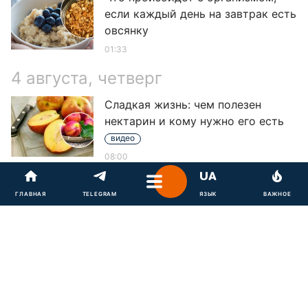
если каждый день на завтрак есть
овсянку
01:33
4 августа, четверг
Сладкая жизнь: чем полезен
нектарин и кому нужно его есть
видео
08:00
1 августа, понедельник
ГЛАВНАЯ
ГЛАВНАЯ
TELEGRAM
TELEGRAM
ЯЗЫК
ЯЗЫК
ВАЖНОЕ
ВАЖНОЕ
Какое варенье самое полезное:
ТОП-4 целебных десертов
видео
08:30
30 июля, суббота