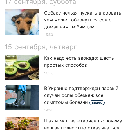
17 сентября, суббота
Собаку нельзя пускать в кровать:
чем может обернуться сон с
домашним любимцем
15:50
15 сентября, четверг
Как надо есть авокадо: шесть
простых способов
23:58
В Украине подтвержден первый
случай оспы обезьян: все
симптомы болезни
видео
19:51
Шах и мат, вегетарианцы: почему
нельзя полностью отказываться